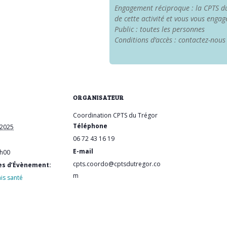
Engagement réciproque : la CPTS du
de cette activité et vous vous engage
Public : toutes les personnes
Conditions d’accès : contactez-nou
ORGANISATEUR
Coordination CPTS du Trégor
Téléphone
 2025
06 72 43 16 19
E-mail
2h00
cpts.coordo@cptsdutregor.co
es d’Évènement:
m
is santé