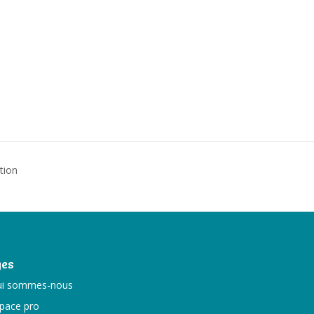
tion
es
i sommes-nous
pace pro