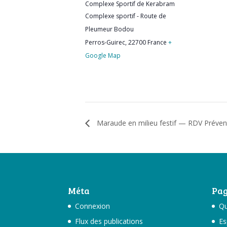
Complexe Sportif de Kerabram
Complexe sportif - Route de
Pleumeur Bodou
Perros-Guirec
,
22700
France
+
Google Map
Maraude en milieu festif — RDV Préven
Méta
Pag
Connexion
Qu
Flux des publications
Es