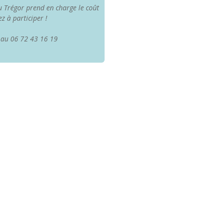
 Trégor prend en charge le coût
z à participer !
s au 06 72 43 16 19