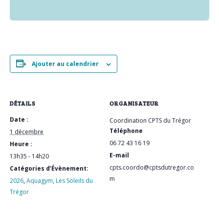
Ajouter au calendrier
DÉTAILS
ORGANISATEUR
Date :
Coordination CPTS du Trégor
Téléphone
1 décembre
06 72 43 16 19
Heure :
E-mail
13h35 - 14h20
cpts.coordo@cptsdutregor.co
Catégories d’Évènement:
m
2026
,
Aquagym
,
Les Soleils du
Trégor